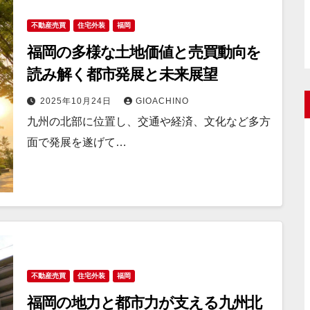
不動産売買
住宅外装
福岡
福岡の多様な土地価値と売買動向を
読み解く都市発展と未来展望
2025年10月24日
GIOACHINO
九州の北部に位置し、交通や経済、文化など多方
面で発展を遂げて…
不動産売買
住宅外装
福岡
福岡の地力と都市力が支える九州北