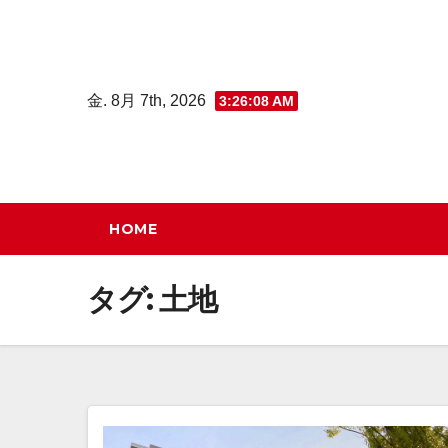
コ
ン
テ
金. 8月 7th, 2026
3:26:09 AM
ン
ツ
へ
ス
キ
HOME
ッ
プ
タグ:
土地