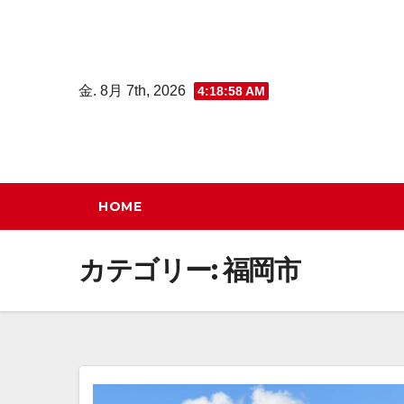
コ
ン
テ
金. 8月 7th, 2026
4:18:59 AM
ン
ツ
へ
ス
キ
HOME
ッ
プ
カテゴリー:
福岡市