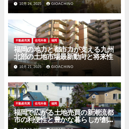
10月 24, 2025
GIOACHINO
不動産売買
住宅外装
福岡
福岡の地力と都市力が支える九州
北部の土地市場最新動向と将来性
10月 21, 2025
GIOACHINO
不動産売買
住宅外装
福岡
福岡で広がる土地売買の新潮流都
市の利便性と豊かな暮らしが創る
未来