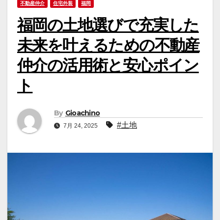
不動産仲介
住宅外装
福岡
福岡の土地選びで充実した
未来を叶えるための不動産
仲介の活用術と安心ポイン
ト
By
Gioachino
#土地
7月 24, 2025