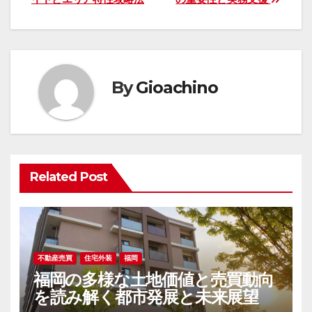
ナ
ビ
ゲ
By
Gioachino
ー
シ
ョ
Related Post
ン
不動産売買
住宅外装
福岡
福岡の多様な土地価値と売買動向
を読み解く都市発展と未来展望