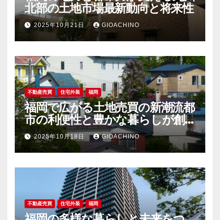
北部の土地市場最新動向と将来性
2025年10月21日
GIOACHINO
不動産売買
住宅外装
福岡
福岡で広がる土地売買の新潮流都
市の利便性と豊かな暮らしが創
る未来
2025年10月18日
GIOACHINO
不動産売買
住宅外装
福岡
福岡の多様な暮らしと未来をつ