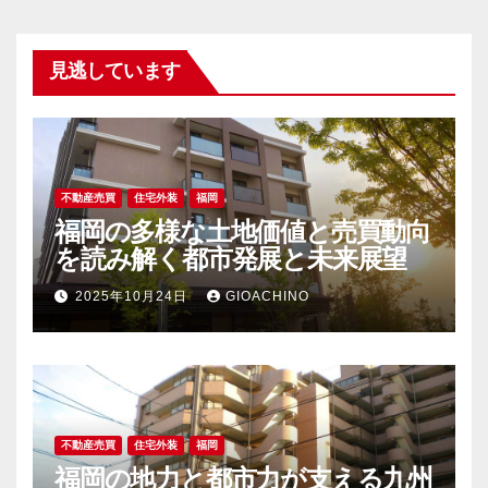
見逃しています
不動産売買
住宅外装
福岡
福岡の多様な土地価値と売買動向
を読み解く都市発展と未来展望
2025年10月24日
GIOACHINO
不動産売買
住宅外装
福岡
福岡の地力と都市力が支える九州