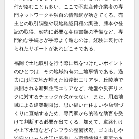
件が絡むことも多い。ここで不動産仲介業者の専
門ネットワークや独自の情報網が活きてくる。売
主との取引調整や現地確認日程の調整、謄本や登
記の取得、契約に必要な各種書類の準備など、専
門的な手続きが手際よく進むのは、経験に裏付け
られたサポートがあればこそである。
福岡で土地取引を行う際に気をつけたいポイント
のひとつは、その地域特有の土地事情である。過
去には埋立地が増えた沿岸部エリアや、丘陵地で
展開される新興住宅エリアなど、地盤や災害リス
クに対するチェックが欠かせない。また、用途地
域による建築制限は、思い描いた住まいや店舗づ
くりに直結するため、専門家から的確な助言を受
けて判断する必要が出てくる。加えて、道路付け
や上下水道などインフラの整備状況、ゴミ出しや
治安といった生活に密着した環境情報も重要であ