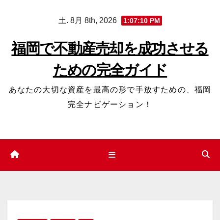
コ
土. 8月 8th, 2026
1:07:11 PM
ン
テ
福岡で不動産売却を成功させる
ン
ための完全ガイド
ツ
へ
あなたの大切な資産を最高の形で手放すための、福岡
ス
完全ナビゲーション！
キ
ッ
プ